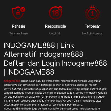
Rahasia
Responsible
Terbesar
Terjamin Aman
Untuk 18+
No. 1 di Indonesia
INDOGAME888 | Link
Alternatif Indogame888 |
Daftar dan Login Indogame888
| INDOGAME88
Indogame888
adalah salah satu platform resmi hiburan online terbaik yang sudah
terpercaya dan dimainkan dari berbagai daerah di Indonesia. Berbagai macam
permainan yang tersedia sangat menarik dan berkualitas tinggi dengan sistem engine
canggih sehingga nyaman ketika bermain. Walaupun saat ini sering mengalami kendala
berupa pemblokiran akses oleh pihak berwenang, Indogame888 selalu meng-update
link alternatif terbaru agar setiap member tidak kesulitan dalam mengakses situs
untuk masuk ke dalam akun maupun daftar sebagai pemain baru.
Indogame888 kini hadir juga dengan inovasi terbaru dan terus melalukan update