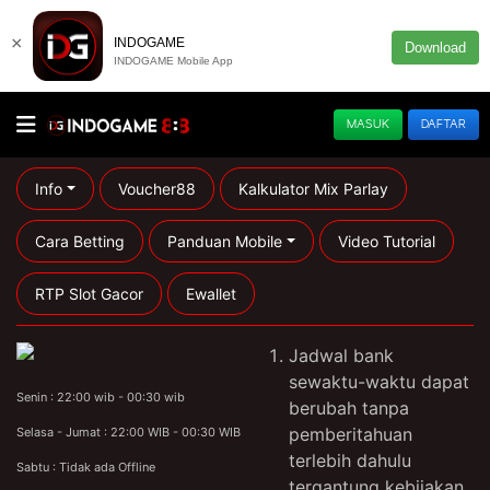
×
INDOGAME
Download
INDOGAME Mobile App
MASUK
DAFTAR
Info
Voucher88
Kalkulator Mix Parlay
Cara Betting
Panduan Mobile
Video Tutorial
RTP Slot Gacor
Ewallet
Jadwal bank
sewaktu-waktu dapat
Senin : 22:00 wib - 00:30 wib
berubah tanpa
pemberitahuan
Selasa - Jumat : 22:00 WIB - 00:30 WIB
terlebih dahulu
Sabtu : Tidak ada Offline
tergantung kebijakan