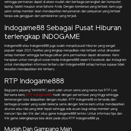
sehingga permainan dapat di akses mudah dari berbagai perangkat dari komputer,
laptop, tablet maupun smartphone Anda. Dengan kombinasi yang terbaik, kami juga
yakin setiap member akan mendapatkan kenyamanan dan pelayanan yang terbaik
tanpa ada gangguan dari pemblokiran yang terjadi.
Indogame88 Sebagai Pusat Hiburan
terlengkap INDOGAME
Indogame88 atau Indogame888 juga sudah menjadi pusat hiburan yang sangat
populer sejak 2021, fasilitas yang lengkap menjadikan nilai terbaik untuk dirasakan
setiap member sehingga berbagai pilihan jenis permainkan dapat dimainkan. Kami
harapkan untuk mengikuti sosial media Indogame888 seperti Facebook dan Instagram
untuk mendapatkan informasi terbaru dari Indogame888 setiap harinya supaya tidak
kesulitan mendapatkan link terbaru.
RTP Indogame888
Bagi para pejuang "M4XW1N", pasti udah umum sama yang nama nya RTP Live.
Bersama kami,
RTP Indogame888
hadir dengan persentase yang tinggi sehingga
kemenangan bisa didapatkan dengan mudah. RTP Indogame88 ini tersedia dari
berbagai provider yang sudah bekerja sama dengan teknisi kami untuk mendapatkan
akurasi atau nilai yang lebih tepat sehingga ada acuan bagi setiap member yang
mencari tips dan trik dari situs game Indogame888 terkini. Untuk informasi tips dan
trik game selengkapnya bisa dicek pada situs RTP Indogame888 ya.
Mudah Dan Gampang Main