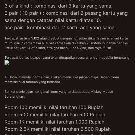
3 of a kind : kombinasi dari 3 kartu yang sama.
2 pair ( 10 pair ) : kombinasi dari 2 pasang kartu yang
sama dengan catatan nilai kartu diatas 10.
ace pair : kombinasi dari 2 kartu ace yang sama.
Terdapat sistem NJX2 atau disebut dengan non joker dikali 2 jadi nilai set kartu
murni dari 7 kartu maka nilai set kartu akan dikalikan 2, sistem ini hanya berlaku
untuk set kartu 4 of a kind, straight flush, 5 of a kind, dan royal flush.
Terdapat bonus jackpot yang akan didapatkan secara random apabila beruntung.
4. Untuk memulai permainan, silakan menuju ke pilihan meja. Setiap room
memiliki nilai taruhan yang berbeda.
Berikut penjelasan mengenai room yang terdapat pada Mickey Mouse
Bolatangkas:
Room 100 memiliki nilai taruhan 100 Rupiah
Room 500 memiliki nilai taruhan 500 Rupiah
Room 1K memiliki nilai taruhan 1.000 Rupiah
Room 2.5K memiliki nilai taruhan 2.500 Rupiah