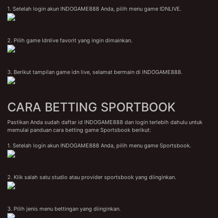
1. Setelah login akun INDOGAME888 Anda, pilih menu game IDNLIVE.
2. Pilih game Idnlive favorit yang ingin dimainkan.
3. Berikut tampilan game idn live, selamat bermain di INDOGAME888.
CARA BETTING SPORTBOOK
Pastikan Anda sudah daftar id INDOGAME888 dan login terlebih dahulu untuk
memulai panduan cara betting game Sportsbook berikut:
1. Setelah login akun INDOGAME888 Anda, pilih menu game Sportsbook.
2. Klik salah satu studio atau provider sportsbook yang diinginkan.
3. Pilih jenis menu bettingan yang diinginkan.