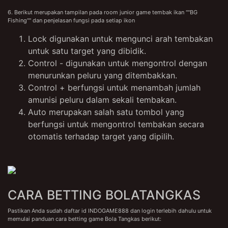
6. Berikut merupakan tampilan pada room junior game tembak ikan ""BG
Fishing"" dan penjelasan fungsi pada setiap ikon
Lock digunakan untuk mengunci arah tembakan
untuk satu target yang dibidik.
Control - digunakan untuk mengontrol dengan
menurunkan peluru yang ditembakkan.
Control + berfungsi untuk menambah jumlah
amunisi peluru dalam sekali tembakan.
Auto merupakan salah satu tombol yang
berfungsi untuk mengontrol tembakan secara
otomatis terhadap target yang dipilih.
CARA BETTING BOLATANGKAS
Pastikan Anda sudah daftar id INDOGAME888 dan login terlebih dahulu untuk
memulai panduan cara betting game Bola Tangkas berikut: