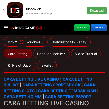
×
INDOGAME
Download
INDOGAME Mobile App
MASUK
DAFTAR
Info
Voucher88
Kalkulator Mix Parlay
Cara Betting
Panduan Mobile
Video Tutorial
RTP Slot Gacor
Ewallet
CARA BETTING LIVE CASINO
|
CARA BETTING
IDNLIVE
|
CARA BETTING SPORTSBOOK
|
CARA
BETTING SLOTS
|
CARA BETTING TEMBAK IKAN
|
CARA BETTING MM
|
CARA BETTING ESPORT
CARA BETTING LIVE CASINO