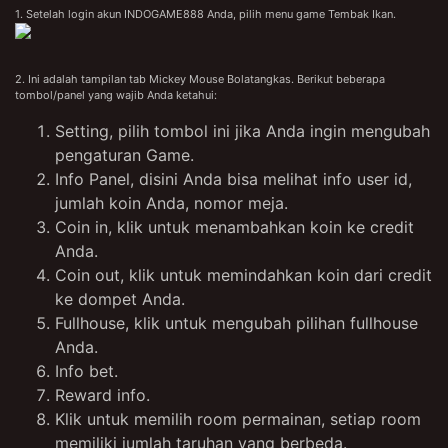
1. Setelah login akun INDOGAME888 Anda, pilih menu game Tembak Ikan.
2. Ini adalah tampilan tab Mickey Mouse Bolatangkas. Berikut beberapa
tombol/panel yang wajib Anda ketahui:
Setting, pilih tombol ini jika Anda ingin mengubah
pengaturan Game.
Info Panel, disini Anda bisa melihat info user id,
jumlah koin Anda, nomor meja.
Coin in, klik untuk menambahkan koin ke credit
Anda.
Coin out, klik untuk memindahkan koin dari credit
ke dompet Anda.
Fullhouse, klik untuk mengubah pilihan fullhouse
Anda.
Info bet.
Reward info.
Klik untuk memilih room permainan, setiap room
memiliki jumlah taruhan yang berbeda.