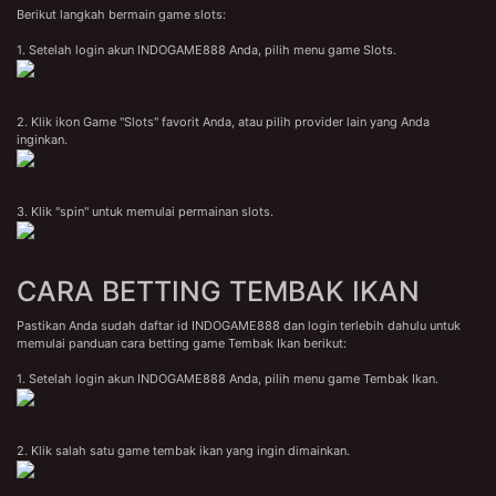
Berikut langkah bermain game slots:
1. Setelah login akun INDOGAME888 Anda, pilih menu game Slots.
2. Klik ikon Game "Slots" favorit Anda, atau pilih provider lain yang Anda
inginkan.
3. Klik "spin" untuk memulai permainan slots.
CARA BETTING TEMBAK IKAN
Pastikan Anda sudah daftar id INDOGAME888 dan login terlebih dahulu untuk
memulai panduan cara betting game Tembak Ikan berikut:
1. Setelah login akun INDOGAME888 Anda, pilih menu game Tembak Ikan.
2. Klik salah satu game tembak ikan yang ingin dimainkan.