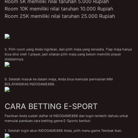
Room 5K memiliki nilai taruhan 5.000 Rupiah
Room 10K memiliki nilai taruhan 10.000 Rupiah
Room 25K memiliki nilai taruhan 25.000 Rupiah
5. Pilih room yang Anda inginkan, dan pilih meja yang tersedia. Tiap meja hanya
bisa diisi oleh 1 player, jadi silakan pilih meja yang belum memiliki player
didalamnya.
6. Setelah masuk ke dalam meja, Anda bisa memulai permainan MM
BOLATANGKAS INDOGAME888.
CARA BETTING E-SPORT
Pastikan Anda sudah daftar id INDOGAME888 dan login terlebih dahulu untuk
memulai panduan cara betting game E-Sports berikut:
1. Setelah login akun INDOGAME888 Anda, pilih menu game Tembak Ikan.