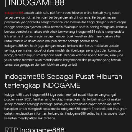
| INDOGAME88
Indogame888
adalah salah satu platform resmi hiburan online terbaik yang sudah
terpercaya dan dimainkan dari berbagai daerah di Indonesia. Berbagai macam
permainan yang tersedia sangat menarik dan berkualitas tinggi dengan sistem engine
canggih sehingga nyaman ketika bermain. Walaupun saat ini sering mengalami kendala
berupa pemblokiran akses oleh pihak berwenang, Indogame888 selalu meng-update
link alternatif terbaru agar setiap member tidak kesulitan dalam mengakses situs
untuk masuk ke dalam akun maupun daftar sebagai pemain baru.
Indogame888 kini hadir juga dengan inovasi terbaru dan terus melalukan update
sehingga permainan dapat di akses mudah dari berbagai perangkat dari komputer,
laptop, tablet maupun smartphone Anda. Dengan kombinasi yang terbaik, kami juga
yakin setiap member akan mendapatkan kenyamanan dan pelayanan yang terbaik
tanpa ada gangguan dari pemblokiran yang terjadi.
Indogame88 Sebagai Pusat Hiburan
terlengkap INDOGAME
Indogame88 atau Indogame888 juga sudah menjadi pusat hiburan yang sangat
populer sejak 2021, fasilitas yang lengkap menjadikan nilai terbaik untuk dirasakan
setiap member sehingga berbagai pilihan jenis permainkan dapat dimainkan. Kami
harapkan untuk mengikuti sosial media Indogame888 seperti Facebook dan Instagram
untuk mendapatkan informasi terbaru dari Indogame888 setiap harinya supaya tidak
kesulitan mendapatkan link terbaru.
RTP Indogame888