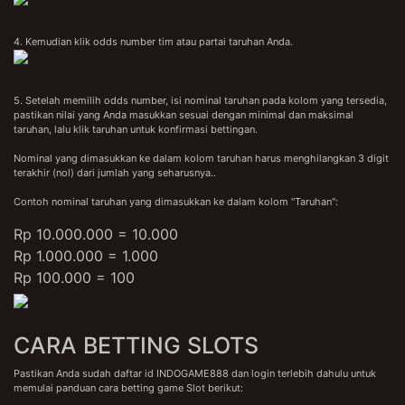
4. Kemudian klik odds number tim atau partai taruhan Anda.
5. Setelah memilih odds number, isi nominal taruhan pada kolom yang tersedia,
pastikan nilai yang Anda masukkan sesuai dengan minimal dan maksimal
taruhan, lalu klik taruhan untuk konfirmasi bettingan.
Nominal yang dimasukkan ke dalam kolom taruhan harus menghilangkan 3 digit
terakhir (nol) dari jumlah yang seharusnya..
Contoh nominal taruhan yang dimasukkan ke dalam kolom "Taruhan":
Rp 10.000.000 = 10.000
Rp 1.000.000 = 1.000
Rp 100.000 = 100
CARA BETTING SLOTS
Pastikan Anda sudah daftar id INDOGAME888 dan login terlebih dahulu untuk
memulai panduan cara betting game Slot berikut: