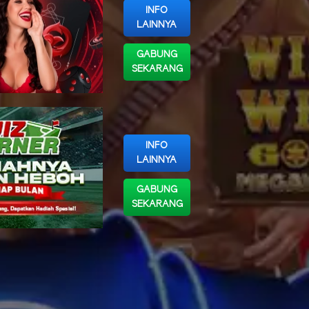
INFO
LAINNYA
GABUNG
SEKARANG
INFO
LAINNYA
GABUNG
SEKARANG