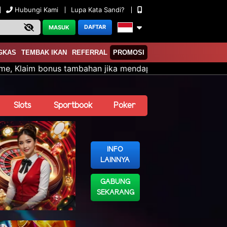
Hubungi Kami
Lupa Kata Sandi?
DAFTAR
GKAS
TEMBAK IKAN
REFERRAL
PROMOSI
mendapatkan skatter! Mau tau cara nya? Chat Admin sekara
Slots
Sportbook
Poker
INFO
LAINNYA
GABUNG
SEKARANG