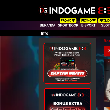
PROMO
PROMO
PROM
BERANDA
SPORTBOOK
E-SPORT
SLOT
Info :
Yang b
Be