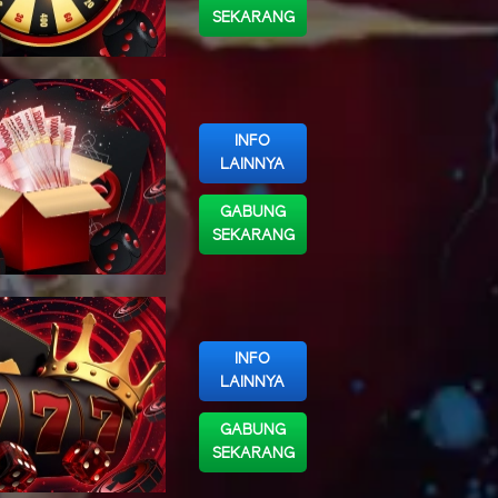
SEKARANG
INFO
LAINNYA
GABUNG
SEKARANG
INFO
LAINNYA
GABUNG
SEKARANG